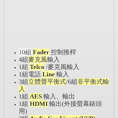
10
組
Fader
控制推桿
4組
麥克風
輸入
1組
Telco
/麥克風輸入
1組電話
Line
輸入
3組
立體聲平衡式
/6組
非平衡式輸
入
1組
AES
輸入、輸出
1組
HDMI
輸出(外接螢幕錶頭
用)