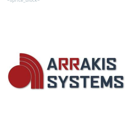
=sprice_block=