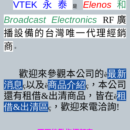
VTEK
永泰
Elenos
和
是
Broadcast Electronics
RF
廣
播設備
的台灣
唯一代理經銷
商
。
歡迎來參觀本公司的
最新
è
消息
以及
商品介紹
，本公司
ç
è
ç
還有租借
&
出清商品，皆在
租
è
借&
出清區
，歡迎來電洽詢
!
ç