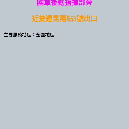
國軍後勤指揮部旁
近捷運昆陽站3號出口
主要服務地區：全國地區
訂閱最新消息
手機版
Powered by hosting.url.com.tw