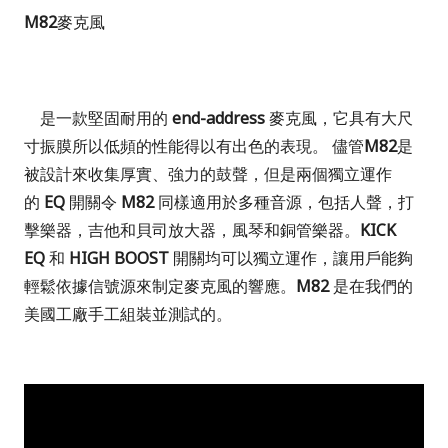
M82
麥克風
是一款堅固耐用的
end-address
麥克風，它具有大尺
寸振膜所以低頻的性能得以有出色的表現。 儘管
M82
是
被設計來收集厚實、強力的鼓聲，但是兩個獨立運作
的
EQ
開關令
M82
同樣適用於多種音源，包括人聲，打
擊樂器，吉他和貝司放大器，風琴和銅管樂器。
KICK
EQ
和
HIGH BOOST
開關均可以獨立運作，讓用戶能夠
輕鬆依據信號源來制定麥克風的響應。
M82
是在我們的
美國工廠手工組裝並測試的。