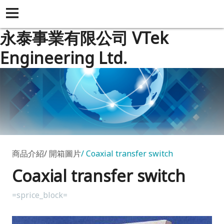
永泰事業有限公司 VTek
Engineering Ltd.
商品介紹
開箱圖片
Coaxial transfer switch
Coaxial transfer switch
=sprice_block=