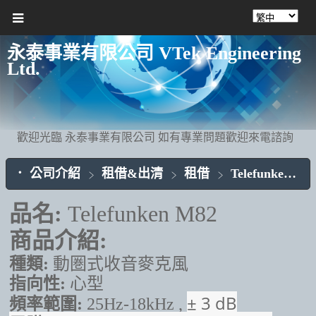
永泰事業有限公司 VTek Engineering
Ltd.
歡迎光臨 永泰事業有限公司 如有專業問題歡迎來電諮詢
公司介紹
租借&出清
租借
Telefunken
T
品名:
Telefunken M82
商品介紹:
種類:
動圏式收音麥克風
指向性:
心型
± 3 dB
頻率範圍:
25Hz-18kHz ,