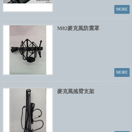
M82麥克風防震罩
麥克風搖臂支架