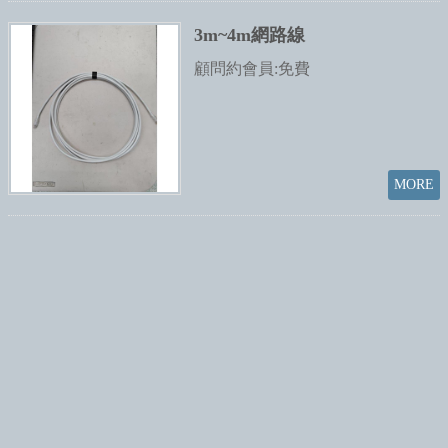
3m~4m網路線
顧問約會員:免費
Subscribe to Latest News
Mobile version
Powered by hosting.url.com.tw