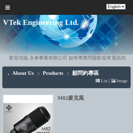
VTek Engineering Ltd.
歡迎光臨 永泰事業有限公司 如有專業問題歡迎來電諮詢
About Us
Products
顧問約專區
|
List
Image
M82麥克風