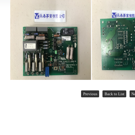
Previous
Back to List
N