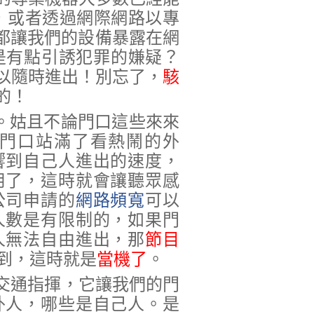
，或者透過網際網路以專
，都讓我們的設備暴露在網
是有點引誘犯罪的嫌疑？
以隨時進出！別忘了，
駭
的！
。姑且不論門口這些來來
門口站滿了看熱鬧的外
響到自己人進出的速度，
用了，這時就會讓聽眾感
公司申請的
網路頻寬
可以
人數是有限制的，如果門
人無法自由進出，那
節目
到，這時就是
當機了
。
交通指揮，它讓我們的門
外人，哪些是自己人。是