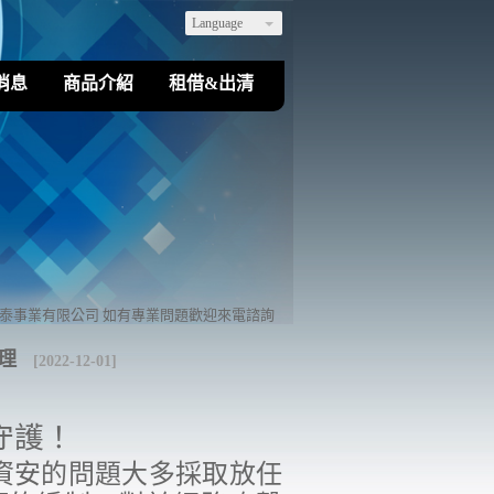
Language
消息
商品介紹
租借&出清
業有限公司 如有專業問題歡迎來電諮詢
理
[2022-12-01]
守護！
資安的問題大多採取放任